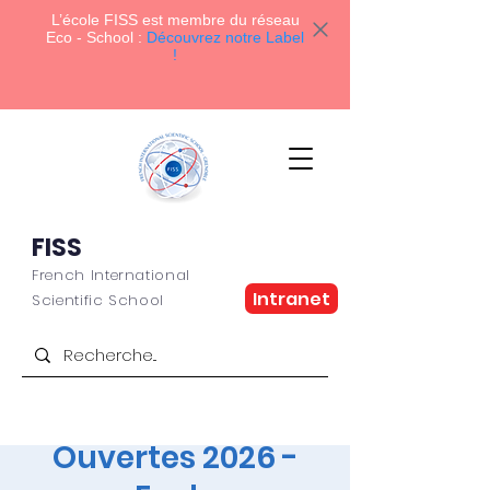
L’école FISS
est membre du réseau
Eco - School :
Découvrez notre Label
!
FISS
French International
Intranet
Scientific School
Journée Portes
Ouvertes 2026 -