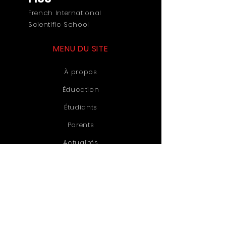
French International
Scientific School
MENU DU SITE
À propos
Éducation
Étudiants
Parents
Actualités
Événements
Admissions
Contact
RESTER CONNECTÉ·E