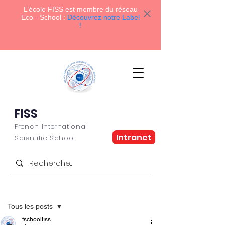
L’école FISS
est membre du réseau
Eco - School :
Découvrez notre Label
!
FISS
French International
Intranet
Scientific School
Post
Tous les posts
fschoolfiss