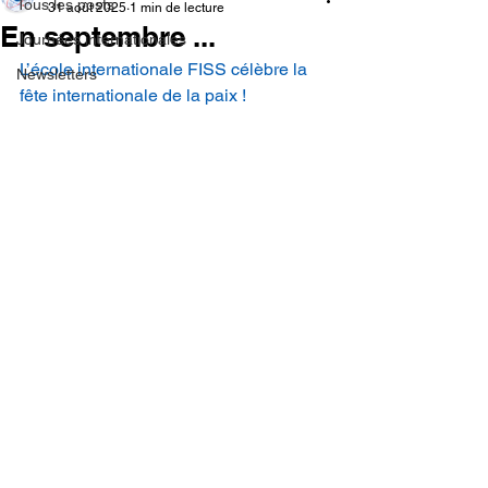
Tous les posts
31 août 2025
1 min de lecture
En septembre ...
Journées internationales
L’école internationale FISS célèbre la 
Newsletters
fête internationale de la paix !